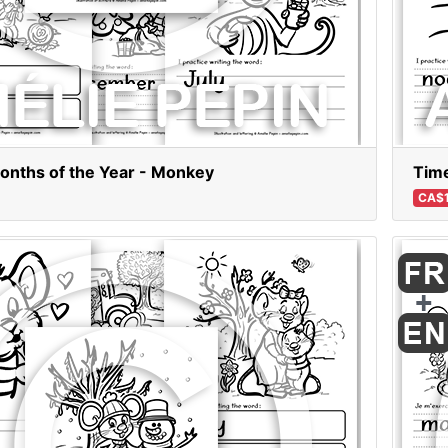
onths of the Year - Monkey
Time
CA$1