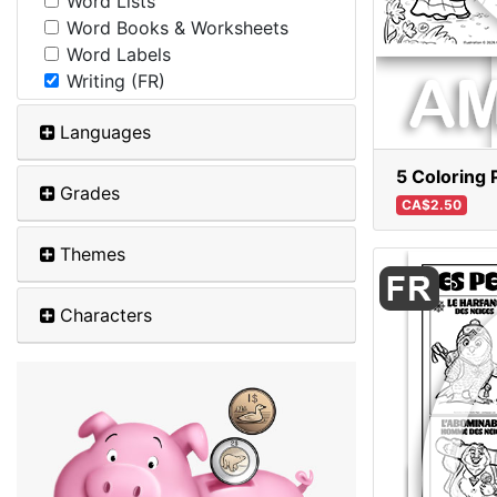
Word Lists
Word Books & Worksheets
Word Labels
Writing (FR)
Languages
5 Coloring 
Grades
CA$2.50
Themes
Characters