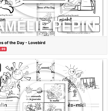
s of the Day - Lovebird
.99