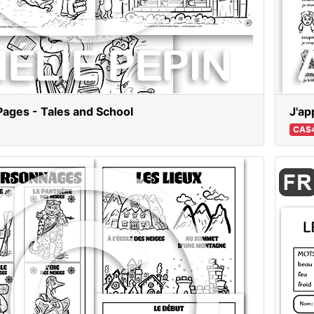
Pages - Tales and School
J'ap
CA$