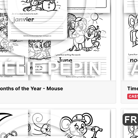
onths of the Year - Mouse
Time
CA$1