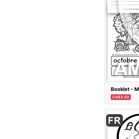
Booklet - M
CA$3.50