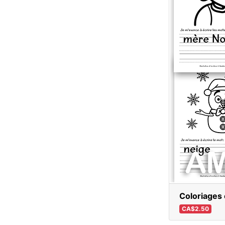
Coloriages 
CA$2.50