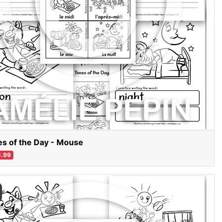
s of the Day - Mouse
.99