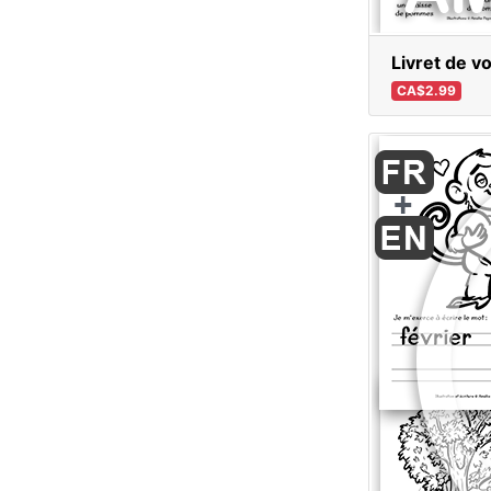
Livret de v
CA$2.99