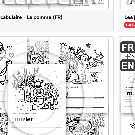
ocabulaire - La pomme (FR)
Les 
CA$