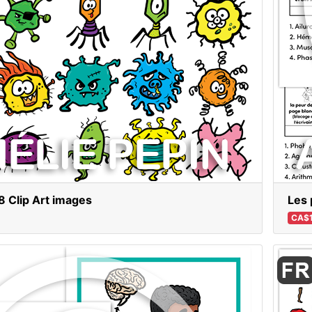
8 Clip Art images
Les 
CA$1