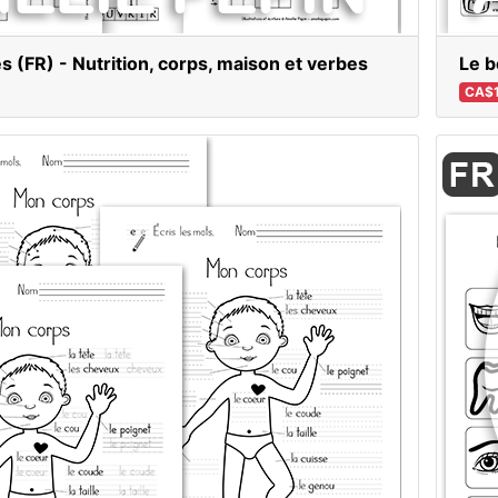
s (FR) - Nutrition, corps, maison et verbes
Le b
CA$1