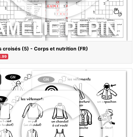
 croisés (5) - Corps et nutrition (FR)
.99