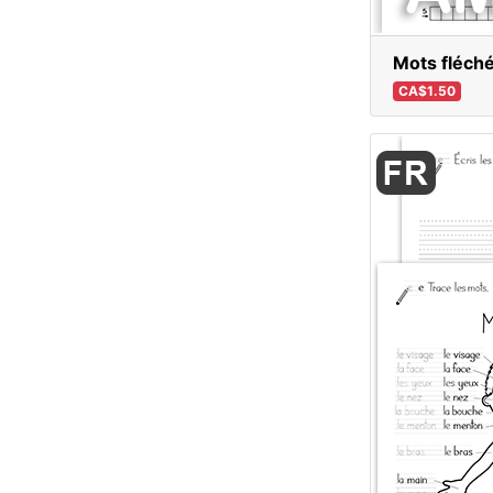
Mots fléché
CA$1.50