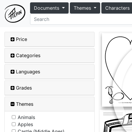
Documents
Themes
Characters
Price
Categories
Languages
Grades
Themes
Animals
Apples
Castle (Middle Ages)