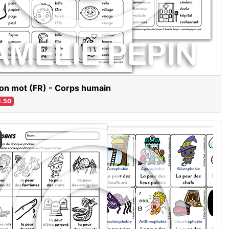
on mot (FR) - Corps humain
.50