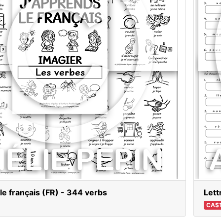
le français (FR) - 344 verbs
Lett
CA$1