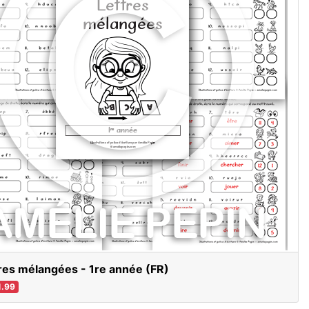
res mélangées - 1re année (FR)
.99