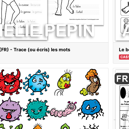
FR) - Trace (ou écris) les mots
Le b
CA$1