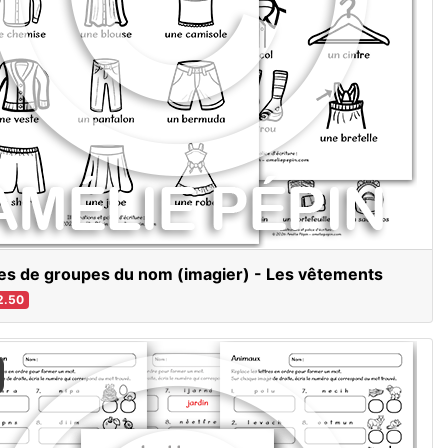
es de groupes du nom (imagier) - Les vêtements
2.50