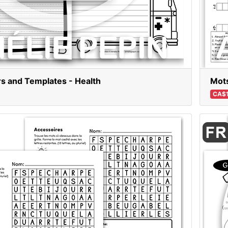
s and Templates - Health
Mots
CA$1