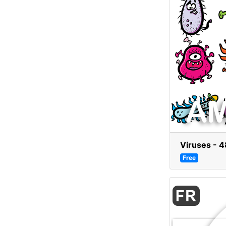
Viruses - 4
Free