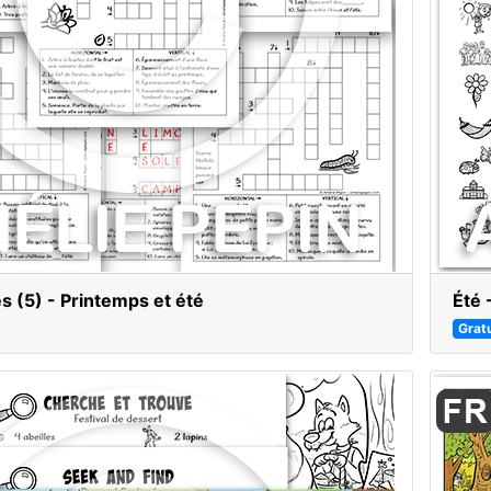
s (5) - Printemps et été
Été 
Gratu