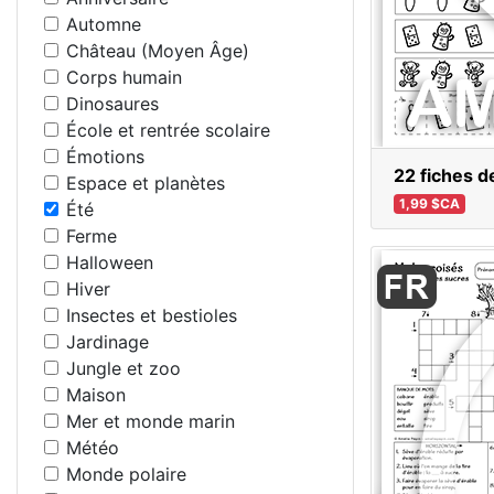
Automne
Château (Moyen Âge)
Corps humain
Dinosaures
École et rentrée scolaire
Émotions
22 fiches d
Espace et planètes
1,99 $CA
Été
Ferme
Halloween
Hiver
Insectes et bestioles
Jardinage
Jungle et zoo
Maison
Mer et monde marin
Météo
Monde polaire