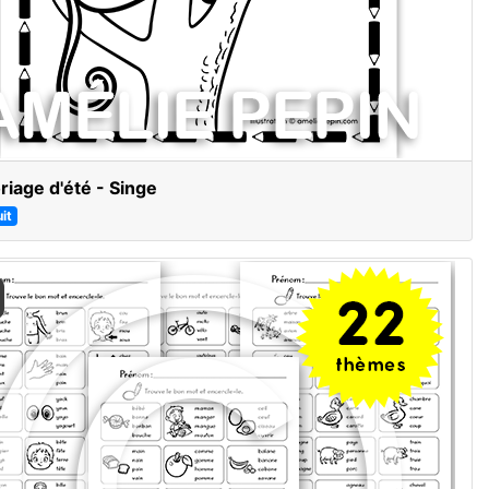
riage d'été - Singe
it