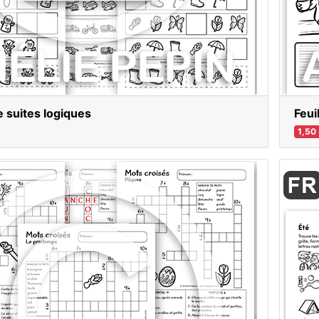
e suites logiques
Feui
1,50