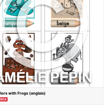
lors with Frogs (anglais)
 $CA