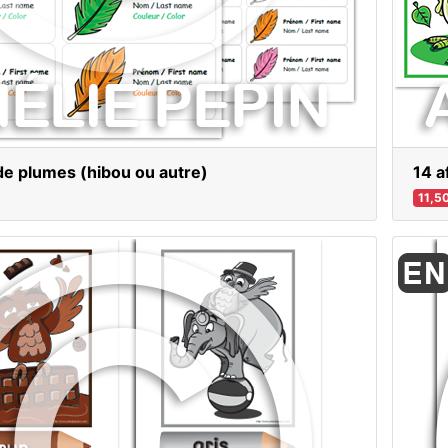
de plumes (hibou ou autre)
14 a
11,5