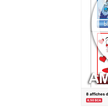
8 affiches 
6,50 $CA