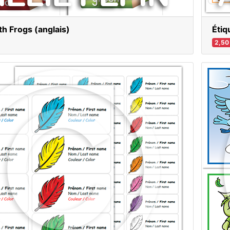
th Frogs (anglais)
Étiq
2,50