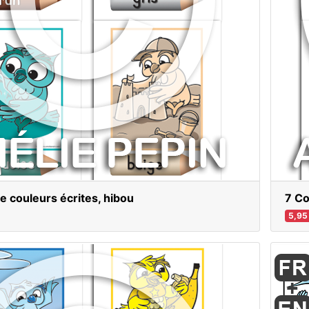
de couleurs écrites, hibou
7 Co
5,95