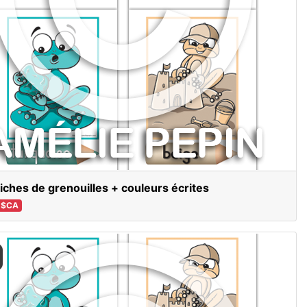
fiches de grenouilles + couleurs écrites
 $CA