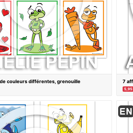
 de couleurs différentes, grenouille
7 af
5,95