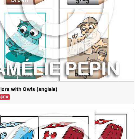
lors with Owls (anglais)
 $CA