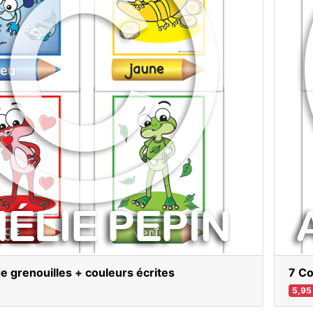
de grenouilles + couleurs écrites
7 Co
5,95