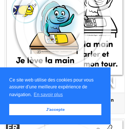
Ce site web utilise des cookies pour vous
assurer d'une meilleure expérience de
navigation.
En savoir plus
Je lève la main pour parler (bureau) - Poisson
1,50 $CA
J'accepte