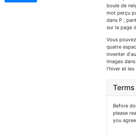
boule de nei
mot perçu pa
dans P ; pan
sur la page d'
Vous pouvez 
quatre espac
inventer d'a
images dans l
l'hiver et le
Terms 
Before dow
please re
you agree 