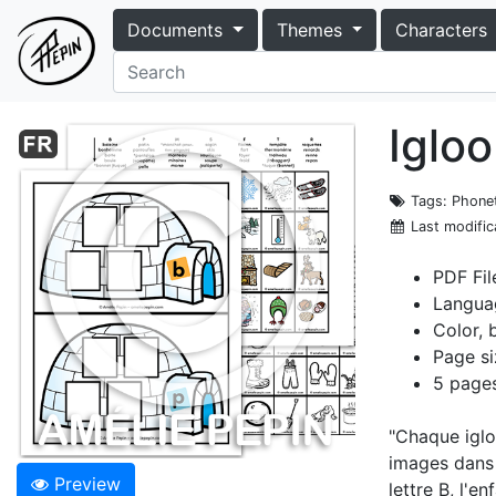
Documents
Themes
Characters
Igloo
Tags
: Phone
Last modific
PDF Fil
Langua
Color, 
Page si
5 pages
"Chaque igloo
images dans 
Preview
lettre B, l'e