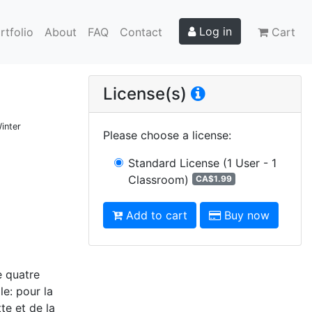
Log in
rtfolio
About
FAQ
Contact
Cart
License(s)
inter
Please choose a license
:
Standard License
(1 User - 1
Classroom)
CA$1.99
Add to cart
Buy now
e quatre
le: pour la
te et de la