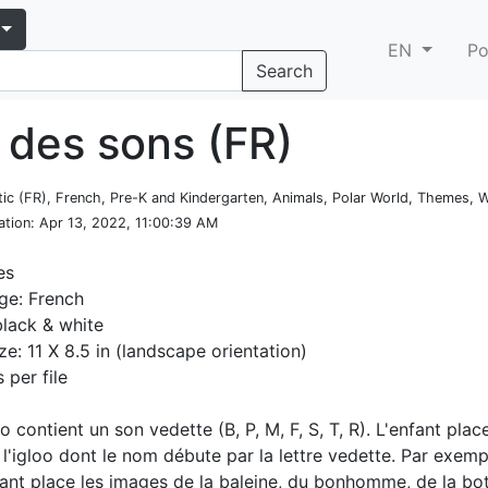
EN
Po
Search
 des sons (FR)
tic (FR), French, Pre-K and Kindergarten, Animals, Polar World, Themes, W
ation
: Apr 13, 2022, 11:00:39 AM
es
ge: French
black & white
ze: 11 X 8.5 in (landscape orientation)
 per file
 contient un son vedette (B, P, M, F, S, T, R). L'enfant plac
l'igloo dont le nom débute par la lettre vedette. Par exemp
nfant place les images de la baleine, du bonhomme, de la bot