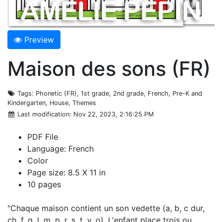
Preview
Maison des sons (FR)
Tags
: Phonetic (FR), 1st grade, 2nd grade, French, Pre-K and
Kindergarten, House, Themes
Last modification
: Nov 22, 2023, 2:16:25 PM
PDF File
Language: French
Color
Page size: 8.5 X 11 in
10 pages
"Chaque maison contient un son vedette (a, b, c dur,
ch, f, g, l, m, p, r, s, t, v, o). L'enfant place trois ou