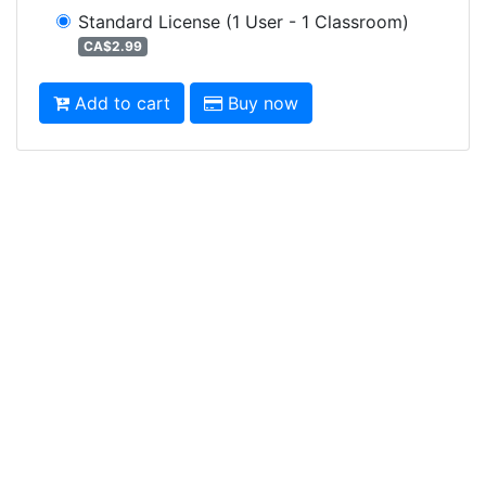
Standard License
(1 User - 1 Classroom)
CA$2.99
Add to cart
Buy now