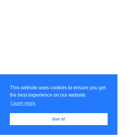
This website uses cookies to ensure you get
the best experience on our website.
©Amélie Pepin. All rights reserved.
Website by Matthieu Pepin
Learn more
Got it!
Contact me
|
Back to top
Terms of Use