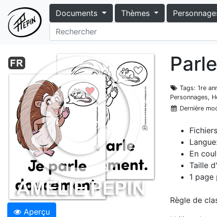
Documents
Thèmes
Personnage
Parl
Tags
: 1re a
Personnages, Hé
Dernière mod
Fichier
Langue:
En coul
Taille 
1 page 
Règle de cla
Aperçu