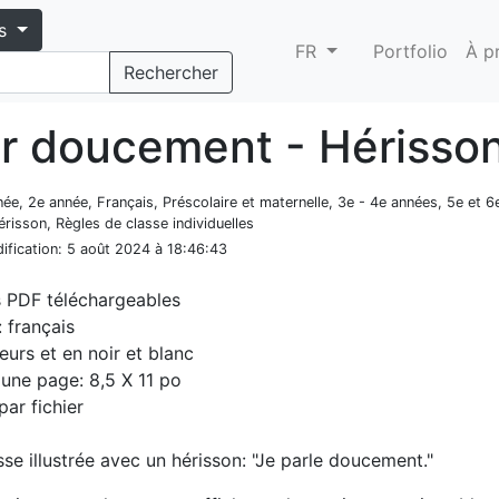
s
FR
Portfolio
À p
Rechercher
er doucement - Hérisso
nnée, 2e année, Français, Préscolaire et maternelle, 3e - 4e années, 5e et 6
risson, Règles de classe individuelles
ification
: 5 août 2024 à 18:46:43
s PDF téléchargeables
 français
eurs et en noir et blanc
d'une page: 8,5 X 11 po
par fichier
sse illustrée avec un hérisson: "Je parle doucement."