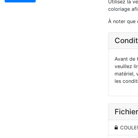
Utilisez la v
coloriage afi
À noter que 
Conditi
Avant de t
veuillez li
matériel, 
les condit
Fichier
COULEU