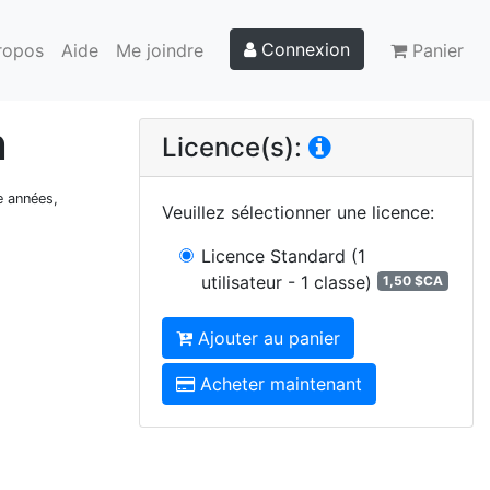
Connexion
ropos
Aide
Me joindre
Panier
n
Licence(s):
e années,
Veuillez sélectionner une licence
:
Licence Standard
(1
utilisateur - 1 classe)
1,50 $CA
Ajouter au panier
Acheter maintenant