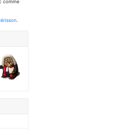
anc comme
Hérisson
.