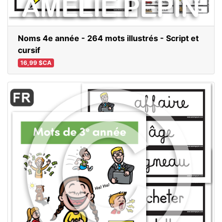
Noms 4e année - 264 mots illustrés - Script et
cursif
16,99 $CA