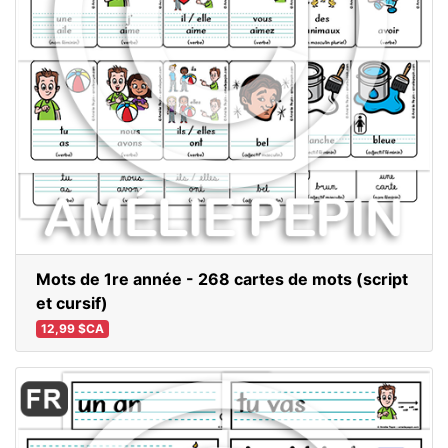
Mots de 1re année - 268 cartes de mots (script
et cursif)
12,99 $CA