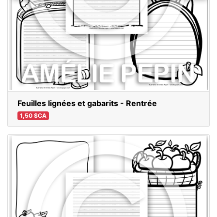
Feuilles lignées et gabarits - Rentrée
1,50 $CA