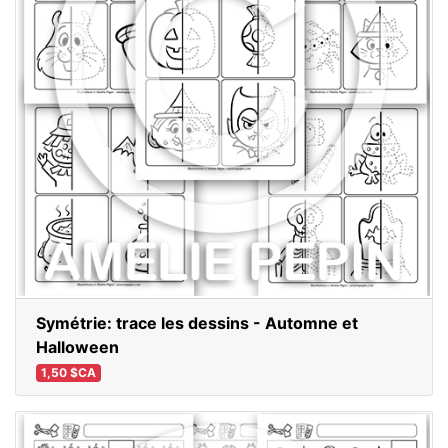
Symétrie: trace les dessins - Automne et
Halloween
1,50 $CA