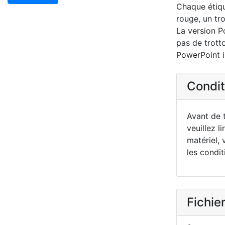
Chaque étique
rouge, un tr
La version Po
pas de trotto
PowerPoint in
Conditi
Avant de t
veuillez li
matériel, 
les condit
Fichier