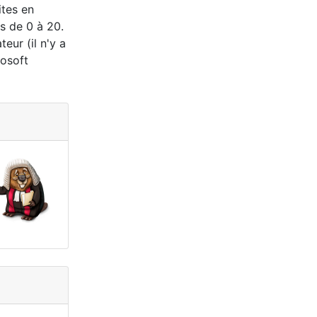
ites en
es de 0 à 20.
eur (il n'y a
rosoft