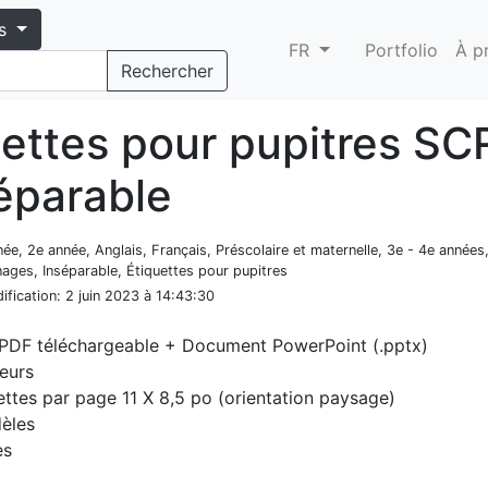
s
FR
Portfolio
À p
Rechercher
uettes pour pupitres SC
séparable
née, 2e année, Anglais, Français, Préscolaire et maternelle, 3e - 4e années
ages, Inséparable, Étiquettes pour pupitres
ification
: 2 juin 2023 à 14:43:30
 PDF téléchargeable + Document PowerPoint (.pptx)
eurs
ettes par page 11 X 8,5 po (orientation paysage)
èles
es