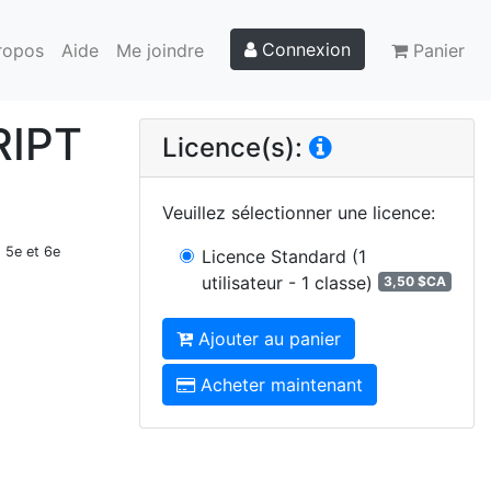
Connexion
ropos
Aide
Me joindre
Panier
RIPT
Licence(s):
Veuillez sélectionner une licence
:
, 5e et 6e
Licence Standard
(1
utilisateur - 1 classe)
3,50 $CA
Ajouter au panier
Acheter maintenant