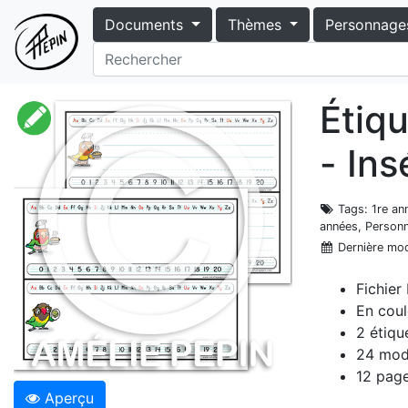
Documents
Thèmes
Personnage
Étiq
- In
Tags
: 1re an
années, Personn
Dernière mod
Fichier
En coul
2 étiqu
24 mod
12 pag
Aperçu