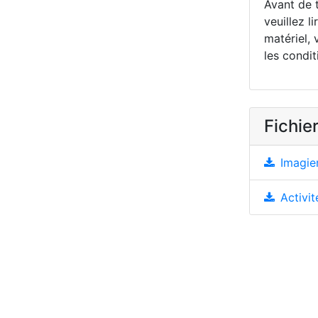
Avant de t
veuillez li
matériel, 
les condit
Fichier
Imagier
Activit