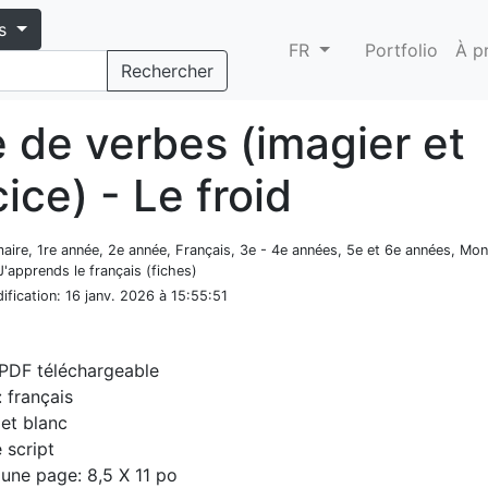
s
FR
Portfolio
À p
Rechercher
e de verbes (imagier et
ice) - Le froid
aire, 1re année, 2e année, Français, 3e - 4e années, 5e et 6e années, Mon
'apprends le français (fiches)
ification
: 16 janv. 2026 à 15:55:51
 PDF téléchargeable
 français
 et blanc
e script
d'une page: 8,5 X 11 po