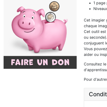
1 page 
Niveaux
Cet imagier g
chaque image,
Cet outil es
ou seconde).
conjuguent le
Vous pouvez 
aider ou insp
Consultez l
d'apprentiss
Pour d'autres
Conditi