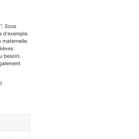
d". Sous
re d'exemple.
e maternelle
élèves
u besoin.
également
l