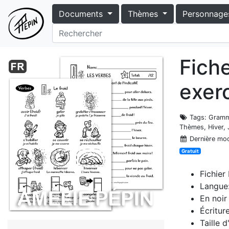
Documents
Thèmes
Personnage
Fich
exerc
Tags
: Gramm
Thèmes, Hiver, J
Dernière mod
Gratuit
Fichier
Langue:
En noir
Écritur
Taille 