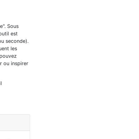
ge". Sous
outil est
ou seconde).
uent les
s pouvez
 ou inspirer
l