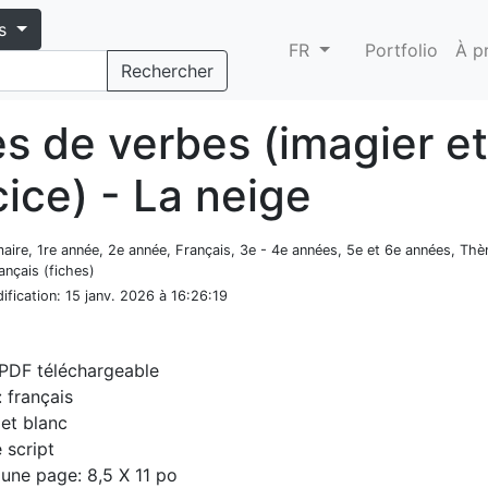
s
FR
Portfolio
À p
Rechercher
es de verbes (imagier et
ice) - La neige
aire, 1re année, 2e année, Français, 3e - 4e années, 5e et 6e années, Thè
ançais (fiches)
ification
: 15 janv. 2026 à 16:26:19
 PDF téléchargeable
 français
 et blanc
e script
d'une page: 8,5 X 11 po