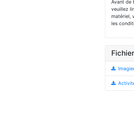
Avant de t
veuillez li
matériel, 
les condit
Fichier
Imagier
Activit