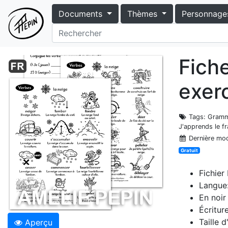
Documents
Thèmes
Personnage
Fich
exerc
Tags
: Gramm
J'apprends le fr
Dernière mod
Gratuit
Fichier
Langue:
En noir
Écritur
Taille 
Aperçu