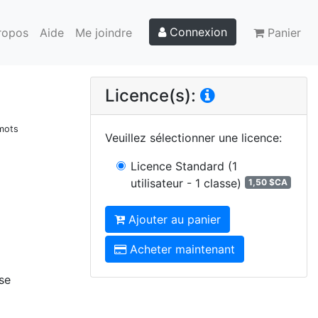
Connexion
ropos
Aide
Me joindre
Panier
Licence(s):
 mots
Veuillez sélectionner une licence
:
Licence Standard
(1
utilisateur - 1 classe)
1,50 $CA
Ajouter au panier
Acheter maintenant
se