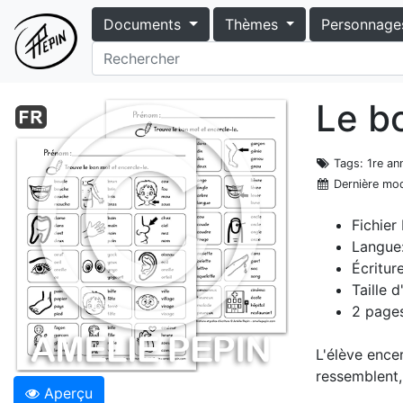
Documents
Thèmes
Personnage
Le b
Tags
: 1re a
Dernière mod
Fichier
Langue:
Écritur
Taille 
2 pages
L'élève ence
ressemblent, 
Aperçu