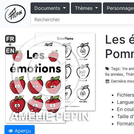
Documents
Thèmes
Personnage
Les é
Pom
Tags
: 1re a
6e années, Thè
Dernière mod
Fichier
Langues
En coul
Taille 
Formats
Aperçu