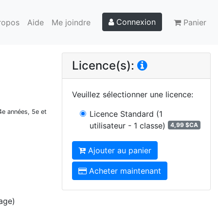
Connexion
ropos
Aide
Me joindre
Panier
Licence(s):
Veuillez sélectionner une licence
:
4e années, 5e et
Licence Standard
(1
utilisateur - 1 classe)
4,99 $CA
Ajouter au panier
Acheter maintenant
age)