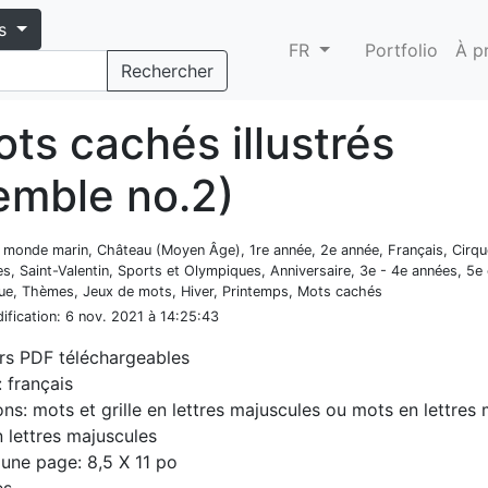
s
FR
Portfolio
À p
Rechercher
ts cachés illustrés
emble no.2)
t monde marin, Château (Moyen Âge), 1re année, 2e année, Français, Cirq
es, Saint-Valentin, Sports et Olympiques, Anniversaire, 3e - 4e années, 5e
ue, Thèmes, Jeux de mots, Hiver, Printemps, Mots cachés
ification
: 6 nov. 2021 à 14:25:43
ers PDF téléchargeables
 français
ons: mots et grille en lettres majuscules ou mots en lettres
en lettres majuscules
d'une page: 8,5 X 11 po