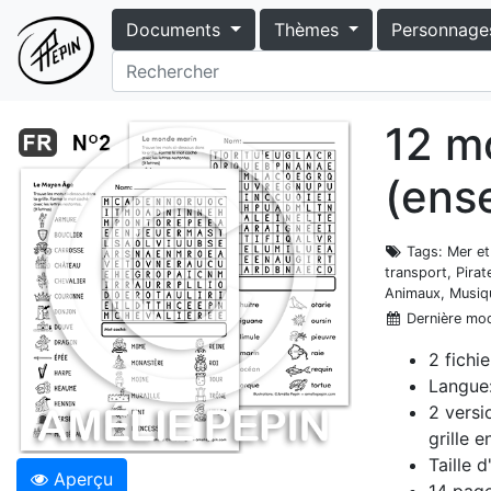
Documents
Thèmes
Personnage
12 mo
(ens
Tags
: Mer e
transport, Pirat
Animaux, Musiq
Dernière mod
2 fichi
Langue:
2 versi
grille 
Taille 
Aperçu