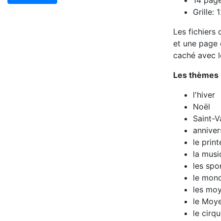
14 pag
Grille: 
Les fichiers
et une page d
caché avec le
Les thèmes s
l'hiver
Noël
Saint-V
anniver
le prin
la musi
les spo
le mon
les moy
le Moy
le cirq