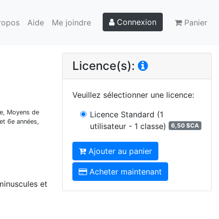
Connexion
ropos
Aide
Me joindre
Panier
Licence(s):
Veuillez sélectionner une licence
:
ue, Moyens de
Licence Standard
(1
 et 6e années,
utilisateur - 1 classe)
6,50 $CA
Ajouter au panier
Acheter maintenant
 minuscules et