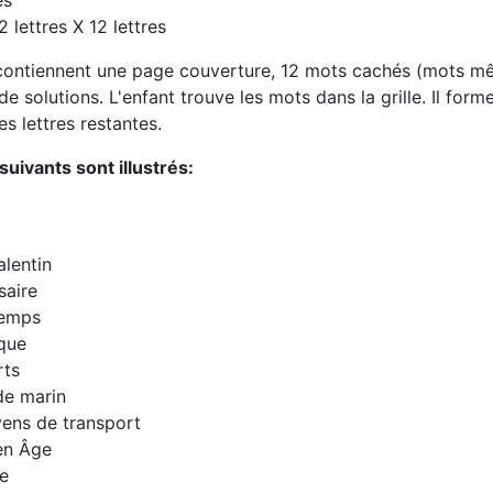
es
12 lettres X 12 lettres
 contiennent une page couverture, 12 mots cachés (mots mêlé
e solutions. L'enfant trouve les mots dans la grille. Il form
s lettres restantes.
uivants sont illustrés:
alentin
saire
temps
que
rts
de marin
ens de transport
en Âge
ue