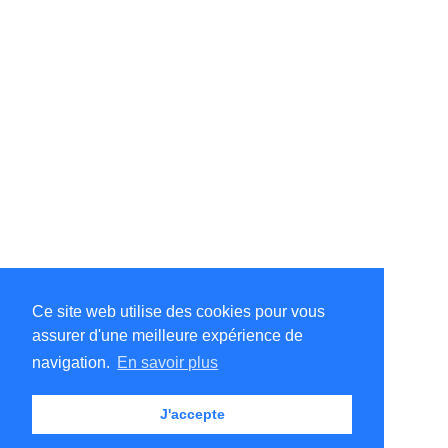
Ce site web utilise des cookies pour vous
assurer d'une meilleure expérience de
©Amélie Pepin. Tous droits réservés.
Site Internet par Matthieu Pepin
navigation.
En savoir plus
J'accepte
Me contacter
|
Retour au haut