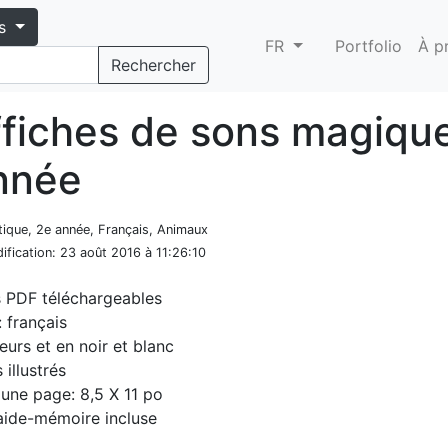
s
FR
Portfolio
À p
Rechercher
ffiches de sons magiqu
nnée
tique, 2e année, Français, Animaux
ification
: 23 août 2016 à 11:26:10
s PDF téléchargeables
 français
eurs et en noir et blanc
 illustrés
d'une page: 8,5 X 11 po
 aide-mémoire incluse