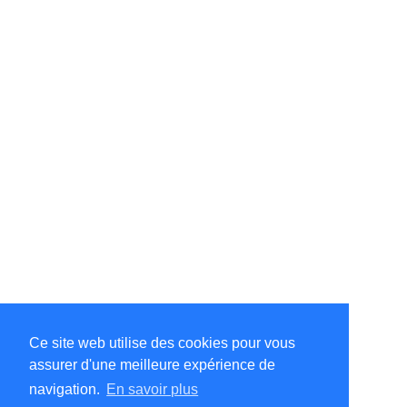
Ce site web utilise des cookies pour vous
assurer d'une meilleure expérience de
©Amélie Pepin. Tous droits réservés.
Site Internet par Matthieu Pepin
navigation.
En savoir plus