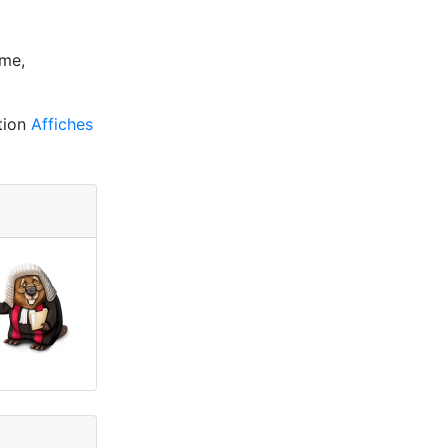
rme,
tion
Affiches