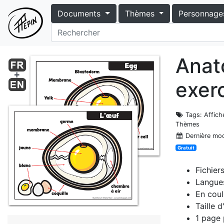
Documents
Thèmes
Personnage
Anato
exerc
Tags
: Affich
Thèmes
Dernière mod
Gratuit
Fichier
Langues
En coul
Taille 
1 page 