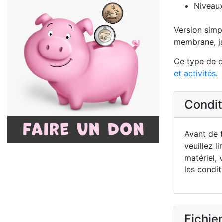
Niveaux
Version simpl
membrane, ja
Ce type de d
et activités
.
Conditi
Avant de t
veuillez li
matériel, 
les condit
Fichier