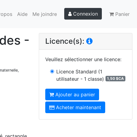
Connexion
ropos
Aide
Me joindre
Panier
ides -
Licence(s):
Veuillez sélectionner une licence
:
maternelle,
Licence Standard
(1
utilisateur - 1 classe)
1,50 $CA
Ajouter au panier
Acheter maintenant
ré, rectangle,