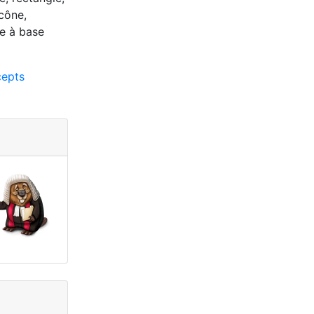
 cône,
me à base
epts