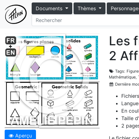
Documents
Thèmes
Personnage
Les f
2 Af
Tags
: Figure
Mathématique,
Dernière mod
Fichier
Langues
En coul
Taille 
2 pages
Aperçu
Le fichier co