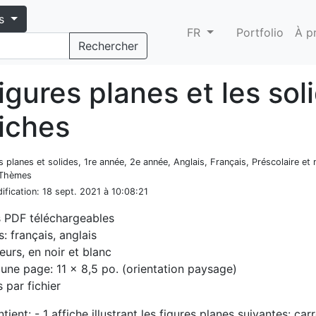
s
FR
Portfolio
À p
Rechercher
igures planes et les sol
fiches
s planes et solides, 1re année, 2e année, Anglais, Français, Préscolaire et 
 Thèmes
ification
: 18 sept. 2021 à 10:08:21
s PDF téléchargeables
: français, anglais
eurs, en noir et blanc
d'une page: 11 x 8,5 po. (orientation paysage)
 par fichier
ntient: - 1 affiche illustrant les figures planes suivantes: car