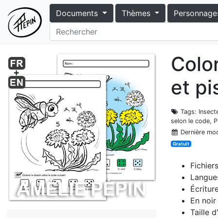
Documents
Thèmes
Personnage
Colo
et pi
Tags
: Insect
selon le code, 
Dernière mod
Gratuit
Fichier
Langues
Écritur
En noir
Taille 