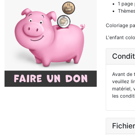
1 page 
Thèmes:
Coloriage pa
L'enfant colo
Conditi
Avant de t
veuillez li
matériel, 
les condit
Fichier