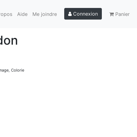
Connexion
ropos
Aide
Me joindre
Panier
rdon
inage, Colorie