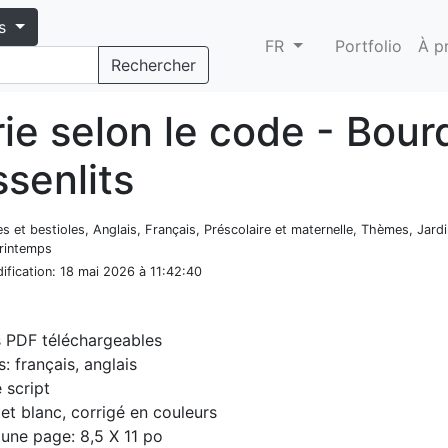
s
FR
Portfolio
À p
Rechercher
rie selon le code - Bou
ssenlits
es et bestioles, Anglais, Français, Préscolaire et maternelle, Thèmes, Jard
Printemps
ification
: 18 mai 2026 à 11:42:40
s PDF téléchargeables
: français, anglais
e script
 et blanc, corrigé en couleurs
d'une page: 8,5 X 11 po